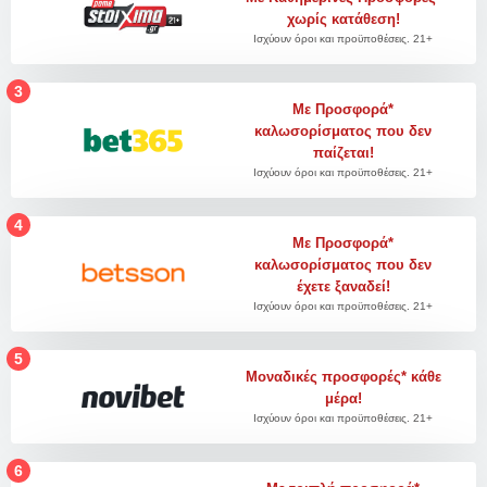
χωρίς κατάθεση!
Ισχύουν όροι και προϋποθέσεις. 21+
3
Με Προσφορά*
καλωσορίσματος που δεν
παίζεται!
Ισχύουν όροι και προϋποθέσεις. 21+
4
Με Προσφορά*
καλωσορίσματος που δεν
έχετε ξαναδεί!
Ισχύουν όροι και προϋποθέσεις. 21+
5
Mοναδικές προσφορές* κάθε
μέρα!
Ισχύουν όροι και προϋποθέσεις. 21+
6