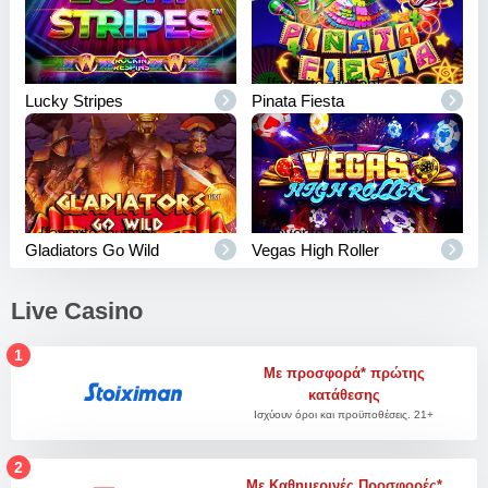
[favorite_button]
[favorite_button]
Lucky Stripes
Pinata Fiesta
[favorite_button]
[favorite_button]
Gladiators Go Wild
Vegas High Roller
Live Casino
1
Με προσφορά* πρώτης
κατάθεσης
Ισχύουν όροι και προϋποθέσεις. 21+
2
Με Καθημερινές Προσφορές*