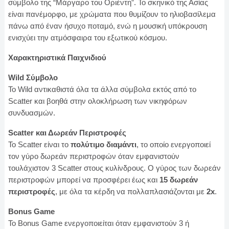
σύμβολο της “Μάργαρο του Οριέντη”. Το σκηνικό της Ασίας
είναι πανέμορφο, με χρώματα που θυμίζουν το ηλιοβασίλεμα
πάνω από έναν ήσυχο ποταμό, ενώ η μουσική υπόκρουση
ενισχύει την ατμόσφαιρα του εξωτικού κόσμου.
Χαρακτηριστικά Παιχνιδιού
Wild Σύμβολο
Το Wild αντικαθιστά όλα τα άλλα σύμβολα εκτός από το
Scatter και βοηθά στην ολοκλήρωση των νικηφόρων
συνδυασμών.
Scatter και Δωρεάν Περιστροφές
Το Scatter είναι το
πολύτιμο διαμάντι
, το οποίο ενεργοποιεί
τον γύρο δωρεάν περιστροφών όταν εμφανιστούν
τουλάχιστον 3 Scatter στους κυλίνδρους. Ο γύρος των δωρεάν
περιστροφών μπορεί να προσφέρει έως και
15 δωρεάν
περιστροφές
, με όλα τα κέρδη να πολλαπλασιάζονται με
2x
.
Bonus Game
Το Bonus Game ενεργοποιείται όταν εμφανιστούν 3 ή