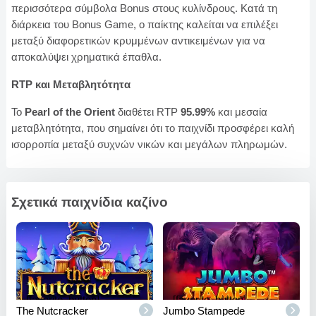
περισσότερα σύμβολα Bonus στους κυλίνδρους. Κατά τη
διάρκεια του Bonus Game, ο παίκτης καλείται να επιλέξει
μεταξύ διαφορετικών κρυμμένων αντικειμένων για να
αποκαλύψει χρηματικά έπαθλα.
RTP και Μεταβλητότητα
Το
Pearl of the Orient
διαθέτει RTP
95.99%
και μεσαία
μεταβλητότητα, που σημαίνει ότι το παιχνίδι προσφέρει καλή
ισορροπία μεταξύ συχνών νικών και μεγάλων πληρωμών.
Σχετικά παιχνίδια καζίνο
[favorite_button]
[favorite_button]
The Nutcracker
Jumbo Stampede