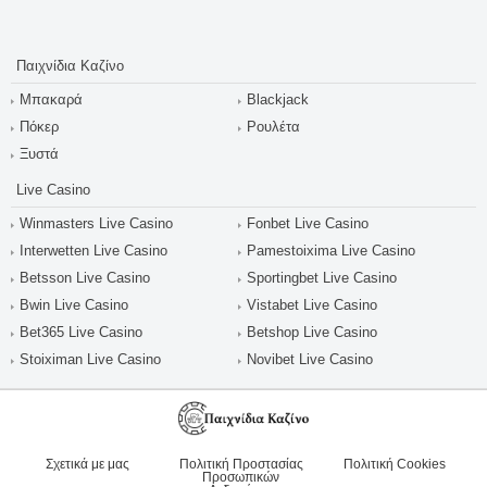
Παιχνίδια Καζίνο
Μπακαρά
Blackjack
Πόκερ
Ρουλέτα
Ξυστά
Live Casino
Winmasters Live Casino
Fonbet Live Casino
Interwetten Live Casino
Pamestoixima Live Casino
Betsson Live Casino
Sportingbet Live Casino
Bwin Live Casino
Vistabet Live Casino
Bet365 Live Casino
Betshop Live Casino
Stoiximan Live Casino
Novibet Live Casino
Σχετικά με μας
Πολιτική Προστασίας
Πολιτική Cookies
Προσωπικών