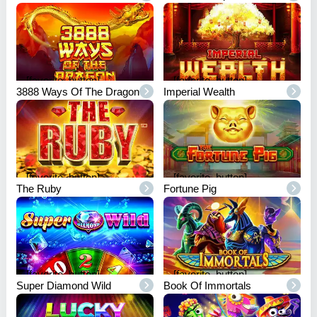
[favorite_button]
[favorite_button]
3888 Ways Of The Dragon
Imperial Wealth
[favorite_button]
[favorite_button]
The Ruby
Fortune Pig
[favorite_button]
[favorite_button]
Super Diamond Wild
Book Of Immortals