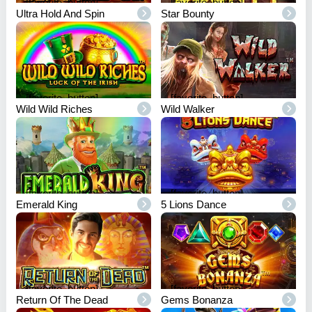
[favorite_button]
[favorite_button]
Ultra Hold And Spin
Star Bounty
[favorite_button]
[favorite_button]
Wild Wild Riches
Wild Walker
[favorite_button]
[favorite_button]
Emerald King
5 Lions Dance
[favorite_button]
[favorite_button]
Return Of The Dead
Gems Bonanza