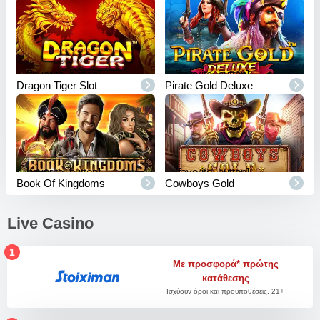
[favorite_button]
[favorite_button]
Dragon Tiger Slot
Pirate Gold Deluxe
[favorite_button]
[favorite_button]
Book Of Kingdoms
Cowboys Gold
Live Casino
1
Με προσφορά* πρώτης
κατάθεσης
Ισχύουν όροι και προϋποθέσεις. 21+