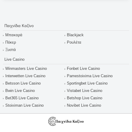
Παιχνίδια Καζίνο
Μπακαρά
Blackjack
Πόκερ
Ρουλέτα
Ξυστά
Live Casino
Winmasters Live Casino
Fonbet Live Casino
Interwetten Live Casino
Pamestoixima Live Casino
Betsson Live Casino
Sportingbet Live Casino
Bwin Live Casino
Vistabet Live Casino
Bet365 Live Casino
Betshop Live Casino
Stoiximan Live Casino
Novibet Live Casino