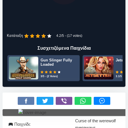
Κατάταξη
4.2/5 - (17 votes)
Συσχετιζόμενα Παιχνίδια
Gun Slinger Fully
Jetsett
Loaded
3/5 - (2 Votes)
3.1/5 - (2
Curse of the werewolf
Παιχνίδι:
megaways