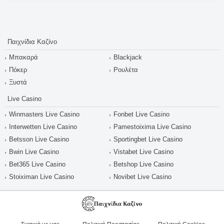
Παιχνίδια Καζίνο
Μπακαρά
Blackjack
Πόκερ
Ρουλέτα
Ξυστά
Live Casino
Winmasters Live Casino
Fonbet Live Casino
Interwetten Live Casino
Pamestoixima Live Casino
Betsson Live Casino
Sportingbet Live Casino
Bwin Live Casino
Vistabet Live Casino
Bet365 Live Casino
Betshop Live Casino
Stoiximan Live Casino
Novibet Live Casino