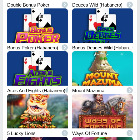
Double Bonus Poker
Deuces Wild (Habanero)
[favorite_button]
[favorite_button]
Bonus Poker (Habanero)
Bonus Deuces Wild (Haban...
[favorite_button]
[favorite_button]
Aces And Eights (Habanero)
Mount Mazuma
[favorite_button]
[favorite_button]
5 Lucky Lions
Ways Of Fortune