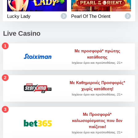
[favorite_button]
[favorite_button]
Lucky Lady
Pearl Of The Orient
Live Casino
1
Με προσφορά* πρώτης
κατάθεσης
Ισχύουν όροι και προϋποθέσεις. 21+
2
Με Καθημερινές Προσφορές*
χωρίς κατάθεση!
Ισχύουν όροι και προϋποθέσεις. 21+
3
Με Προσφορά*
καλωσορίσματος που δεν
παίζεται!
Ισχύουν όροι και προϋποθέσεις. 21+