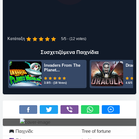
Κατάταξη
5/5 - (12 votes)
Συσχετιζόμενα Παιχνίδια
Invaders From The
Dracul
Planet...
3.8/5 - (18 Votes)
4.6/5 - (1
Παιχνίδι:
Tree of fortune