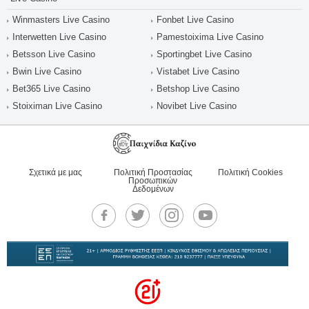
Winmasters Live Casino
Fonbet Live Casino
Interwetten Live Casino
Pamestoixima Live Casino
Betsson Live Casino
Sportingbet Live Casino
Bwin Live Casino
Vistabet Live Casino
Bet365 Live Casino
Betshop Live Casino
Stoiximan Live Casino
Novibet Live Casino
Σχετικά με μας
Πολιτική Προστασίας
Πολιτική Cookies
Προσωπικών
Δεδομένων