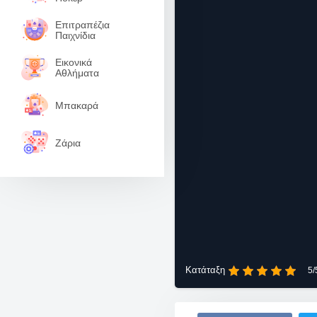
Επιτραπέζια
Παιχνίδια
Εικονικά
Αθλήματα
Μπακαρά
Ζάρια
Κατάταξη
5/