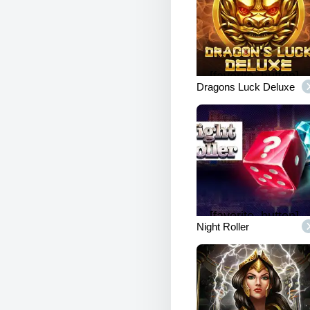
[favorite_button]
Dragons Luck Deluxe
[favorite_button]
Night Roller