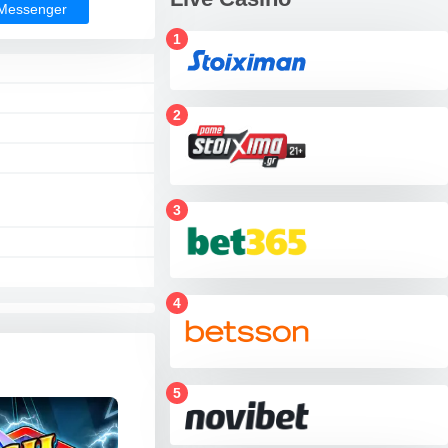
Messenger
1
2
3
4
5