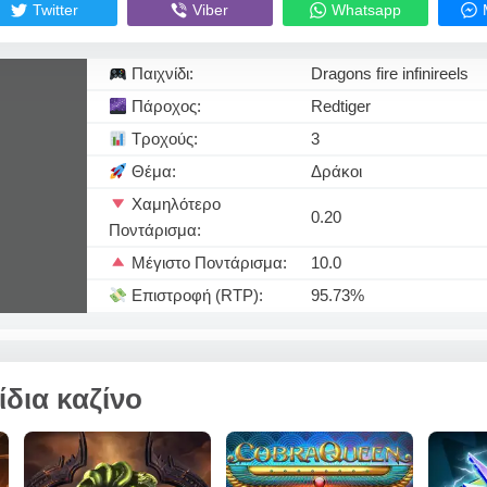
Twitter
Viber
Whatsapp
Παιχνίδι:
Dragons fire infinireels
Πάροχος:
Redtiger
Τροχούς:
3
Θέμα:
Δράκοι
Χαμηλότερο
0.20
Ποντάρισμα:
Μέγιστο Ποντάρισμα:
10.0
Επιστροφή (RTP):
95.73%
ίδια καζίνο