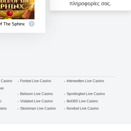
πληροφορίες σας.
orite_button]
Of The Sphinx
e Casino
Fonbet Live Casino
Interwetten Live Casino
ive
Betsson Live Casino
Sportingbet Live Casino
o
Vistabet Live Casino
Bet365 Live Casino
sino
Stoiximan Live Casino
Novibet Live Casino