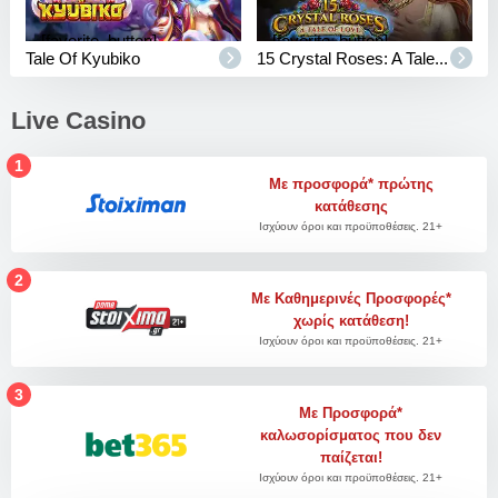
[favorite_button]
[favorite_button]
Tale Of Kyubiko
15 Crystal Roses: A Tale...
Live Casino
1
Με προσφορά* πρώτης
κατάθεσης
Ισχύουν όροι και προϋποθέσεις. 21+
2
Με Καθημερινές Προσφορές*
χωρίς κατάθεση!
Ισχύουν όροι και προϋποθέσεις. 21+
3
Με Προσφορά*
καλωσορίσματος που δεν
παίζεται!
Ισχύουν όροι και προϋποθέσεις. 21+