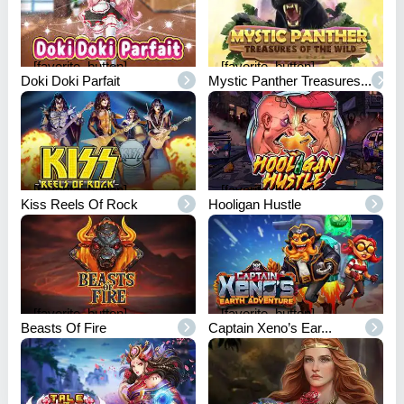
[favorite_button]
[favorite_button]
Doki Doki Parfait
Mystic Panther Treasures...
[favorite_button]
[favorite_button]
Kiss Reels Of Rock
Hooligan Hustle
[favorite_button]
[favorite_button]
Beasts Of Fire
Captain Xeno’s Ear...