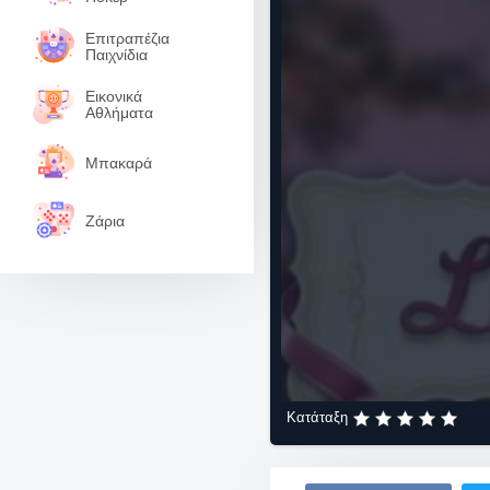
Επιτραπέζια
Παιχνίδια
Εικονικά
Αθλήματα
Μπακαρά
Ζάρια
Κατάταξη