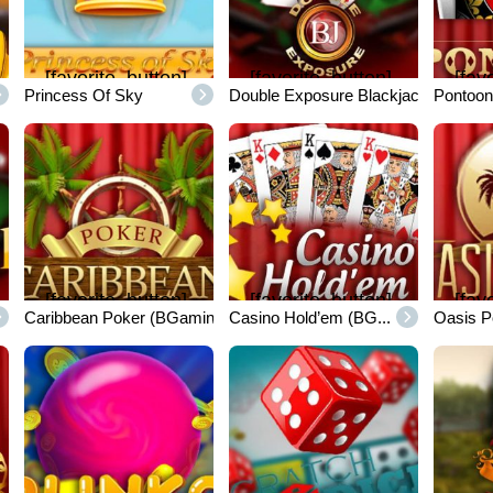
[favorite_button]
[favorite_button]
[fav
Princess Of Sky
Double Exposure Blackjack
Pontoon
[favorite_button]
[favorite_button]
[fav
Caribbean Poker (BGaming)
Casino Hold’em (BG...
Oasis P