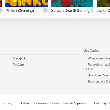
[favorite_button]
[favorite_button]
[fav
Plinko (BGaming)
Scratch Dice (BGaming)
Jacks O
Live Casino
Blackjack
Winmasters Liv
Ρουλέτα
Pamestoixima L
Casino
Bwin Live Casin
Betshop Live Ca
ά με μας
Πολιτική Προστασίας Προσωπικών Δεδομένων
Πολιτική C