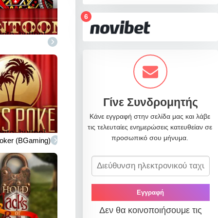
6
orite_button]
Γίνε Συνδρομητής
Κάνε εγγραφή στην σελίδα μας και λάβε
τις τελευταίες ενημερώσεις κατευθείαν σε
orite_button]
προσωπικό σου μήνυμα.
oker (BGaming)
Δεν θα κοινοποιήσουμε τις