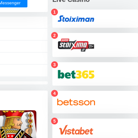
Messenger
1
2
3
4
5