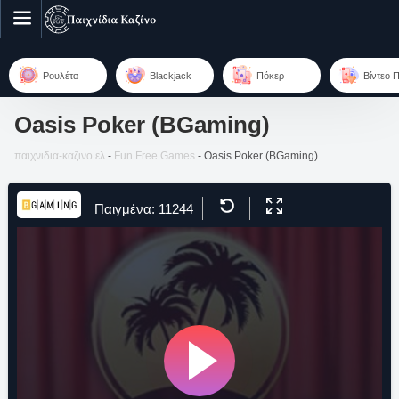
Ρουλέτα
Blackjack
Πόκερ
Βίντεο 
Oasis Poker (BGaming)
παιχνιδια-καζινο.ελ
-
Fun Free Games
-
Oasis Poker (BGaming)
Παιγμένα: 11244