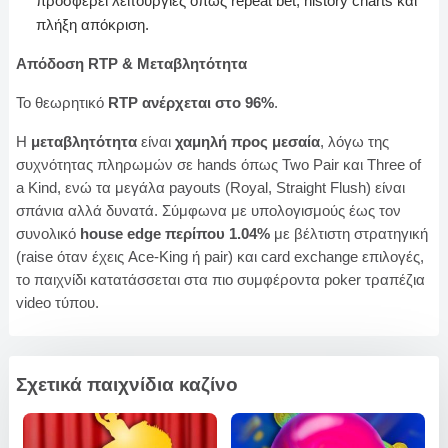
προσφέρει λειτουργίες όπως repeat bet, history charts και
πλήξη απόκριση.
Απόδοση
RTP
& Μεταβλητότητα
Το θεωρητικό
RTP
ανέρχεται στο 96%
.
Η
μεταβλητότητα
είναι
χαμηλή προς μεσαία
, λόγω της
συχνότητας πληρωμών σε hands όπως Two Pair και Three of
a Kind, ενώ τα μεγάλα payouts (Royal, Straight Flush) είναι
σπάνια αλλά δυνατά. Σύμφωνα με υπολογισμούς έως τον
συνολικό
house
edge
περίπου 1.04%
με βέλτιστη στρατηγική
(raise όταν έχεις Ace-King ή pair) και card exchange επιλογές,
το παιχνίδι κατατάσσεται στα πιο συμφέροντα poker τραπέζια
video τύπου.
Σχετικά παιχνίδια καζίνο