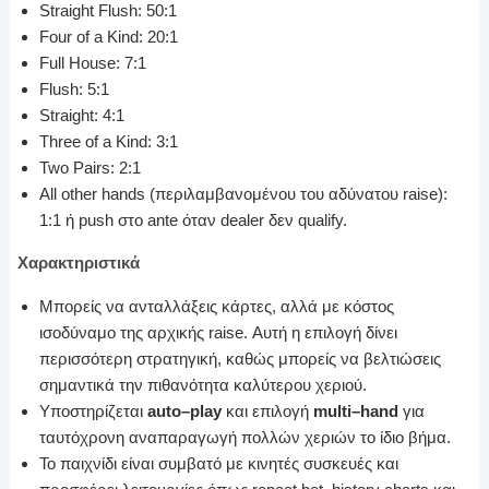
Straight Flush: 50:1
Four of a Kind: 20:1
Full House: 7:1
Flush: 5:1
Straight: 4:1
Three of a Kind: 3:1
Two Pairs: 2:1
All other hands (περιλαμβανομένου του αδύνατου raise):
1:1 ή push στο ante όταν dealer δεν qualify.
Χαρακτηριστικά
Μπορείς να ανταλλάξεις κάρτες, αλλά με κόστος
ισοδύναμο της αρχικής raise. Αυτή η επιλογή δίνει
περισσότερη στρατηγική, καθώς μπορείς να βελτιώσεις
σημαντικά την πιθανότητα καλύτερου χεριού.
Υποστηρίζεται
auto
–
play
και επιλογή
multi
–
hand
για
ταυτόχρονη αναπαραγωγή πολλών χεριών το ίδιο βήμα.
Το παιχνίδι είναι συμβατό με κινητές συσκευές και