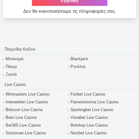
Δεν θα κοινοποιήσουμε τις πληροφορίες σας.
Παιχνίδια Καζίνο
Μπακαρά
Blackjack
Πόκερ
Ρουλέτα
Ξυστά
Live Casino
Winmasters Live Casino
Fonbet Live Casino
Interwetten Live Casino
Pamestoixima Live Casino
Betsson Live Casino
Sportingbet Live Casino
Bwin Live Casino
Vistabet Live Casino
Bet365 Live Casino
Betshop Live Casino
Stoiximan Live Casino
Novibet Live Casino