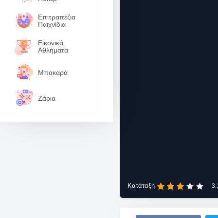
Επιτραπέζια
Παιχνίδια
Εικονικά
Αθλήματα
Μπακαρά
Ζάρια
Κατάταξη
3.