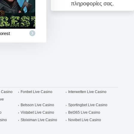
πληροφορίες σας.
orite_button]
orest
e Casino
Fonbet Live Casino
Interwetten Live Casino
ive
Betsson Live Casino
Sportingbet Live Casino
o
Vistabet Live Casino
Bet365 Live Casino
sino
Stoiximan Live Casino
Novibet Live Casino