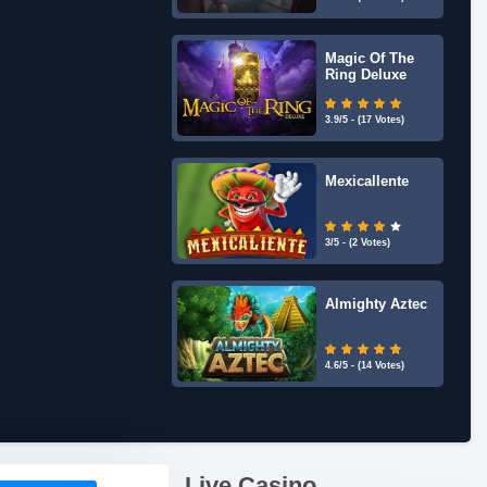
Magic Of The
Ring Deluxe
3.9/5 - (17 Votes)
Mexicallente
3/5 - (2 Votes)
Almighty Aztec
4.6/5 - (14 Votes)
Live Casino