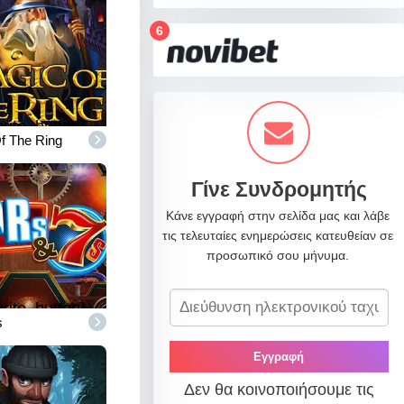
6
orite_button]
f The Ring
Γίνε Συνδρομητής
Κάνε εγγραφή στην σελίδα μας και λάβε
τις τελευταίες ενημερώσεις κατευθείαν σε
προσωπικό σου μήνυμα.
orite_button]
s
Δεν θα κοινοποιήσουμε τις