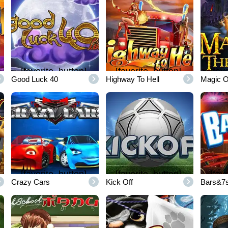
[favorite_button]
[favorite_button]
[fav
Good Luck 40
Highway To Hell
Magic O
[favorite_button]
[favorite_button]
[fav
Crazy Cars
Kick Off
Bars&7