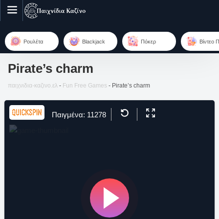
Ρουλέτα
Blackjack
Πόκερ
Βίντεο 
Pirate’s charm
παιχνιδια-καζινο.ελ
-
Fun Free Games
-
Pirate’s charm
Παιγμένα: 11278