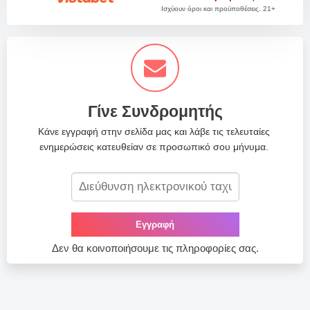
Ισχύουν όροι και προϋποθέσεις. 21+
Γίνε Συνδρομητής
Κάνε εγγραφή στην σελίδα μας και λάβε τις τελευταίες
ενημερώσεις κατευθείαν σε προσωπικό σου μήνυμα.
Δεν θα κοινοποιήσουμε τις πληροφορίες σας.