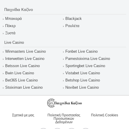
Παιχνίδια Καζίνο
Μπακαρά
Blackjack
Πόκερ
Ρουλέτα
Ξυστά
Live Casino
Winmasters Live Casino
Fonbet Live Casino
Interwetten Live Casino
Pamestoixima Live Casino
Betsson Live Casino
Sportingbet Live Casino
Bwin Live Casino
Vistabet Live Casino
Bet365 Live Casino
Betshop Live Casino
Stoiximan Live Casino
Novibet Live Casino
Σχετικά με μας
Πολιτική Προστασίας
Πολιτική Cookies
Προσωπικών
Δεδομένων