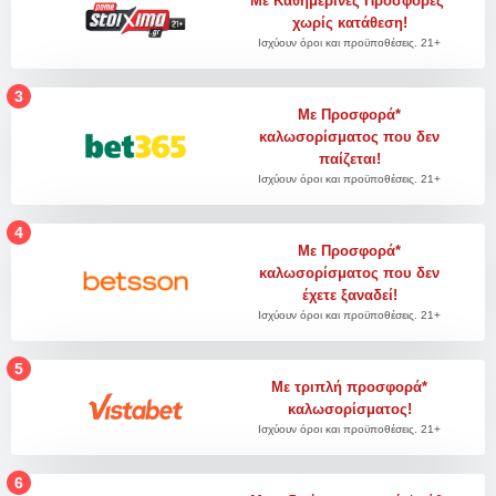
Με Καθημερινές Προσφορές*
χωρίς κατάθεση!
Ισχύουν όροι και προϋποθέσεις. 21+
3
Με Προσφορά*
καλωσορίσματος που δεν
παίζεται!
Ισχύουν όροι και προϋποθέσεις. 21+
4
Με Προσφορά*
καλωσορίσματος που δεν
έχετε ξαναδεί!
Ισχύουν όροι και προϋποθέσεις. 21+
5
Με τριπλή προσφορά*
καλωσορίσματος!
Ισχύουν όροι και προϋποθέσεις. 21+
6