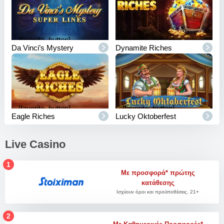
[favorite_button]
[favorite_button]
Da Vinci’s Mystery
Dynamite Riches
[favorite_button]
[favorite_button]
Eagle Riches
Lucky Oktoberfest
Live Casino
1
Με προσφορά* πρώτης
κατάθεσης
Ισχύουν όροι και προϋποθέσεις. 21+
2