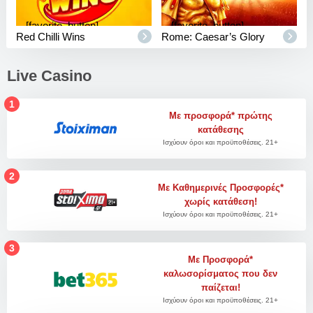
[favorite_button]
[favorite_button]
Red Chilli Wins
Rome: Caesar’s Glory
Live Casino
1
Με προσφορά* πρώτης
κατάθεσης
Ισχύουν όροι και προϋποθέσεις. 21+
2
Με Καθημερινές Προσφορές*
χωρίς κατάθεση!
Ισχύουν όροι και προϋποθέσεις. 21+
3
Με Προσφορά*
καλωσορίσματος που δεν
παίζεται!
Ισχύουν όροι και προϋποθέσεις. 21+