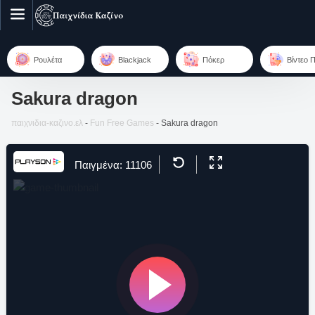
Ρουλέτα
Blackjack
Πόκερ
Βίντεο 
Sakura dragon
παιχνιδια-καζινο.ελ
-
Fun Free Games
-
Sakura dragon
Παιγμένα: 11106