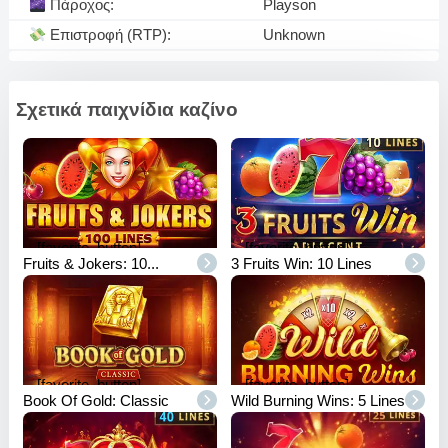
Πάροχος:
Playson
Επιστροφή (RTP):
Unknown
Σχετικά παιχνίδια καζίνο
[favorite_button]
[favorite_button]
Fruits & Jokers: 10...
3 Fruits Win: 10 Lines
[favorite_button]
[favorite_button]
Book Of Gold: Classic
Wild Burning Wins: 5 Lines