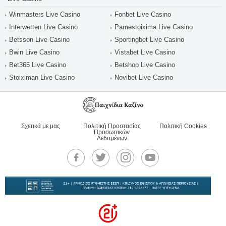
Winmasters Live Casino
Fonbet Live Casino
Interwetten Live Casino
Pamestoixima Live Casino
Betsson Live Casino
Sportingbet Live Casino
Bwin Live Casino
Vistabet Live Casino
Bet365 Live Casino
Betshop Live Casino
Stoiximan Live Casino
Novibet Live Casino
Σχετικά με μας
Πολιτική Προστασίας
Πολιτική Cookies
Προσωπικών
Δεδομένων