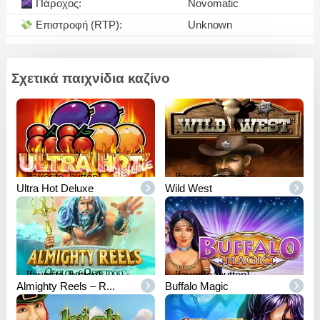
Πάροχος:
Novomatic
Επιστροφή (RTP):
Unknown
Σχετικά παιχνίδια καζίνο
[favorite_button]
[favorite_button]
Ultra Hot Deluxe
Wild West
[favorite_button]
[favorite_button]
Almighty Reels – R...
Buffalo Magic