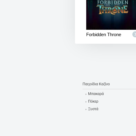
[favorite_button]
Forbidden Throne
Παιχνίδια Καζίνο
Μπακαρά
Πόκερ
Ξυστά