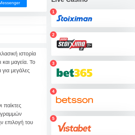
Messenger
1
2
κλασική ιστορία
και μαγεία. Το
3
 για μεγάλες
4
Οι παίκτες
ν γραμμών
5
ην επιλογή του