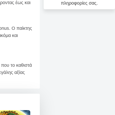
ροντας έως και
πληροφορίες σας.
onus. Ο παίκτης
ακόμα και
 που το καθιστά
εγάλης αξίας