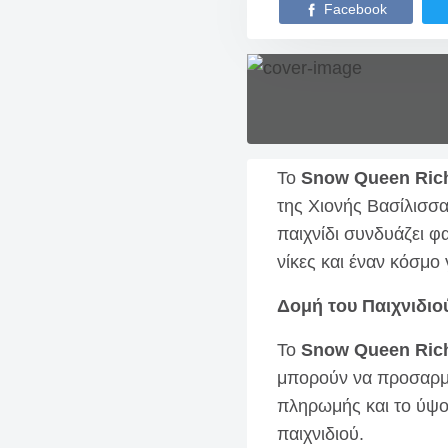
Facebook
Το
Snow Queen Ric
της Χιονής Βασίλισσα
παιχνίδι συνδυάζει φ
νίκες και έναν κόσμο 
Δομή του Παιχνιδιο
Το
Snow Queen Ric
μπορούν να προσαρμό
πληρωμής και το ύψος
παιχνιδιού.