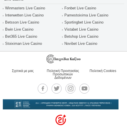
Winmasters Live Casino
Fonbet Live Casino
Interwetten Live Casino
Pamestoixima Live Casino
Betsson Live Casino
Sportingbet Live Casino
Bwin Live Casino
Vistabet Live Casino
Bet365 Live Casino
Betshop Live Casino
Stoiximan Live Casino
Novibet Live Casino
Σχετικά με μας
Πολιτική Προστασίας
Πολιτική Cookies
Προσωπικών
Δεδομένων