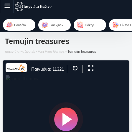
Ρουλέτα
Blackjack
Πόκερ
Βίντεο 
Temujin treasures
παιχνιδια-καζινο.ελ
-
Fun Free Games
-
Temujin treasures
Παιγμένα: 11321