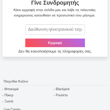
Γίνε Συνδρομητής
Κάνε εγγραφή στην σελίδα μας και λάβε τις τελευταίες
ενημερώσεις κατευθείαν σε προσωπικό σου μήνυμα.
Δεν θα κοινοποιήσουμε τις πληροφορίες σας.
Παιχνίδια Καζίνο
Μπακαρά
Blackjack
Πόκερ
Ρουλέτα
Ξυστά
Live Casino