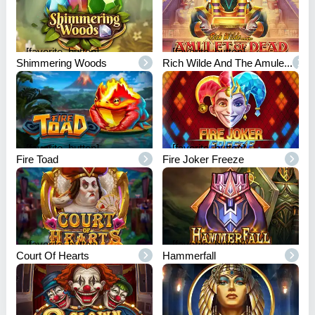
[favorite_button]
[favorite_button]
Shimmering Woods
Rich Wilde And The Amule...
[favorite_button]
[favorite_button]
Fire Toad
Fire Joker Freeze
[favorite_button]
[favorite_button]
Court Of Hearts
Hammerfall