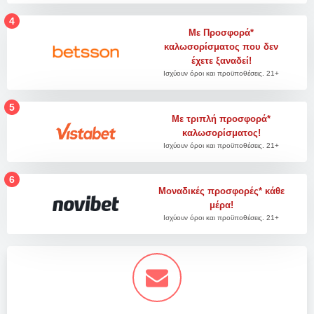
4
Με Προσφορά*
καλωσορίσματος που δεν
έχετε ξαναδεί!
Ισχύουν όροι και προϋποθέσεις. 21+
5
Με τριπλή προσφορά*
καλωσορίσματος!
Ισχύουν όροι και προϋποθέσεις. 21+
6
Mοναδικές προσφορές* κάθε
μέρα!
Ισχύουν όροι και προϋποθέσεις. 21+