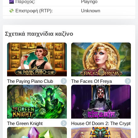
Πάροχος:
Playngo
Επιστροφή (RTP):
Unknown
Σχετικά παιχνίδια καζίνο
[favorite_button]
[favorite_button]
The Paying Piano Club
The Faces Of Freya
[favorite_button]
[favorite_button]
The Green Knight
House Of Doom 2: The Crypt