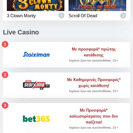
[favorite_button]
[favorite_button]
3 Clown Monty
Scroll Of Dead
Live Casino
1
Με προσφορά* πρώτης
κατάθεσης
Ισχύουν όροι και προϋποθέσεις. 21+
2
Με Καθημερινές Προσφορές*
χωρίς κατάθεση!
Ισχύουν όροι και προϋποθέσεις. 21+
3
Με Προσφορά*
καλωσορίσματος που δεν
παίζεται!
Ισχύουν όροι και προϋποθέσεις. 21+