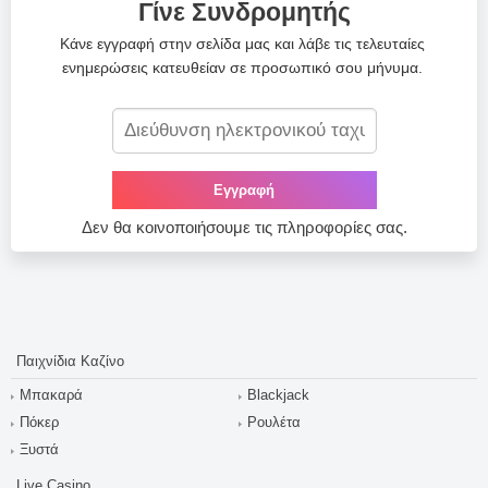
Γίνε Συνδρομητής
Κάνε εγγραφή στην σελίδα μας και λάβε τις τελευταίες
ενημερώσεις κατευθείαν σε προσωπικό σου μήνυμα.
Δεν θα κοινοποιήσουμε τις πληροφορίες σας.
Παιχνίδια Καζίνο
Μπακαρά
Blackjack
Πόκερ
Ρουλέτα
Ξυστά
Live Casino