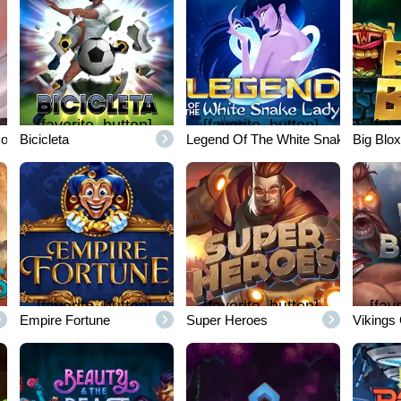
[favorite_button]
[favorite_button]
[fav
Monkey
Bicicleta
Legend Of The White Snak...
Big Blox
[favorite_button]
[favorite_button]
[fav
Empire Fortune
Super Heroes
Vikings