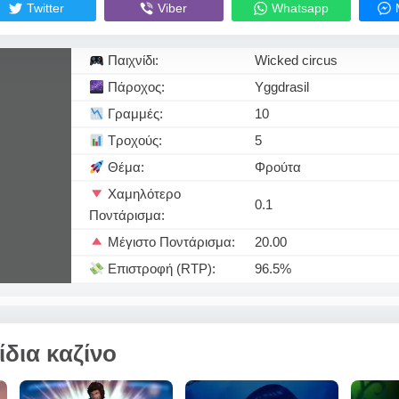
Twitter
Viber
Whatsapp
Παιχνίδι:
Wicked circus
Πάροχος:
Yggdrasil
Γραμμές:
10
Τροχούς:
5
Θέμα:
Φρούτα
Χαμηλότερο
0.1
Ποντάρισμα:
Μέγιστο Ποντάρισμα:
20.00
Επιστροφή (RTP):
96.5%
ίδια καζίνο