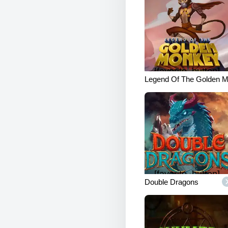
[favorite_button]
Legend Of The Golden 
[favorite_button]
Double Dragons