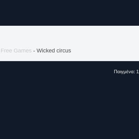
 Free Games
-
Wicked circus
Παιγμένα: 