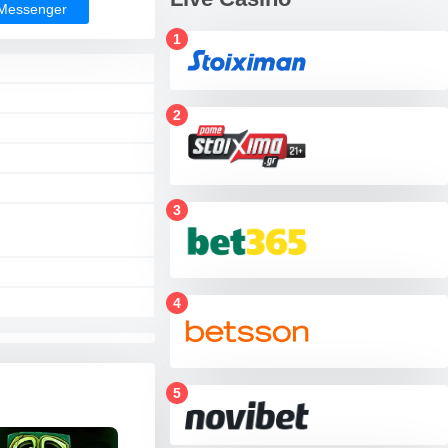
Messenger
1
2
3
4
5