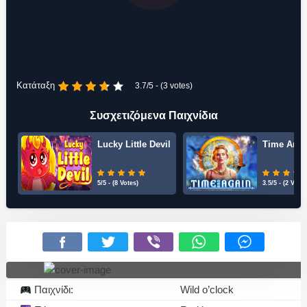
Κατάταξη
3.7/5 - (3 votes)
Συσχετιζόμενα Παιχνίδια
Lucky Little Devil
Time And 
5/5 - (8 Votes)
3.5/5 - (2 Votes
Παιχνίδι:
Wild o’clock