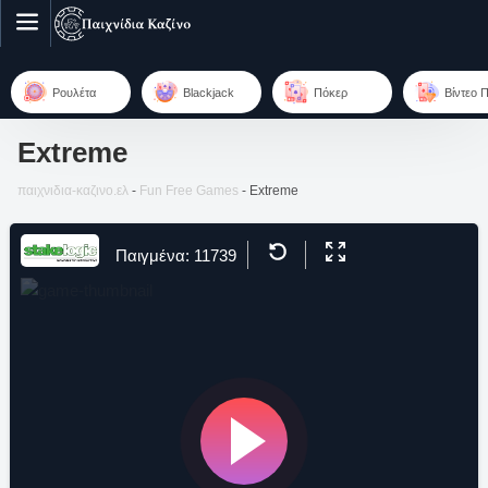
Ρουλέτα
Blackjack
Πόκερ
Βίντεο 
Extreme
παιχνιδια-καζινο.ελ
-
Fun Free Games
-
Extreme
Παιγμένα: 11739