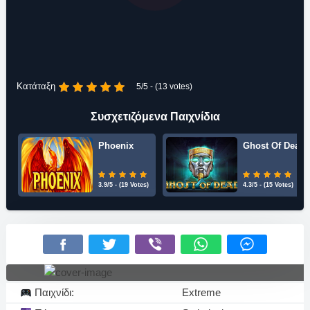
Κατάταξη
5/5 - (13 votes)
Συσχετιζόμενα Παιχνίδια
Phoenix
Ghost Of Dead
3.9/5 - (19 Votes)
4.3/5 - (15 Votes)
Παιχνίδι:
Extreme