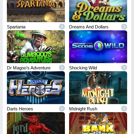
[favorite_button]
[favorite_button]
Spartania
Dreams And Dollars
[favorite_button]
[favorite_button]
Dr Magoo’s Adventure
Shocking Wild
[favorite_button]
[favorite_button]
Darts Heroes
Midnight Rush