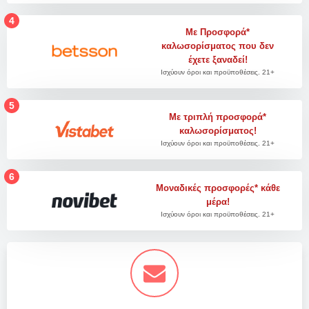
4
Με Προσφορά*
καλωσορίσματος που δεν
έχετε ξαναδεί!
Ισχύουν όροι και προϋποθέσεις. 21+
5
Με τριπλή προσφορά*
καλωσορίσματος!
Ισχύουν όροι και προϋποθέσεις. 21+
6
Mοναδικές προσφορές* κάθε
μέρα!
Ισχύουν όροι και προϋποθέσεις. 21+