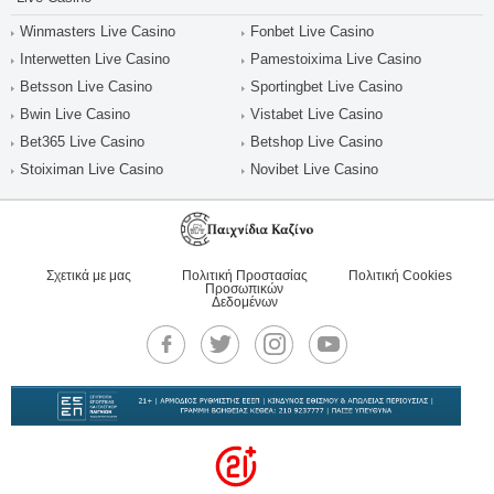
Winmasters Live Casino
Fonbet Live Casino
Interwetten Live Casino
Pamestoixima Live Casino
Betsson Live Casino
Sportingbet Live Casino
Bwin Live Casino
Vistabet Live Casino
Bet365 Live Casino
Betshop Live Casino
Stoiximan Live Casino
Novibet Live Casino
Σχετικά με μας
Πολιτική Προστασίας
Πολιτική Cookies
Προσωπικών
Δεδομένων