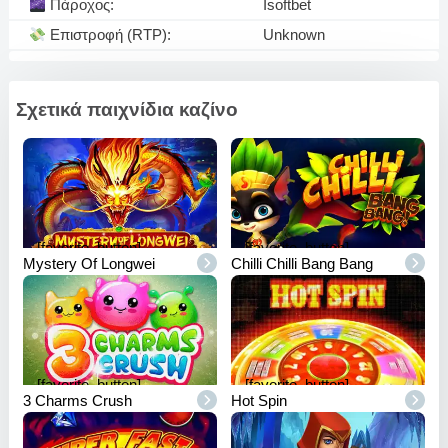
Πάροχος:
Isoftbet
Επιστροφή (RTP):
Unknown
Σχετικά παιχνίδια καζίνο
[favorite_button]
[favorite_button]
Mystery Of Longwei
Chilli Chilli Bang Bang
[favorite_button]
[favorite_button]
3 Charms Crush
Hot Spin