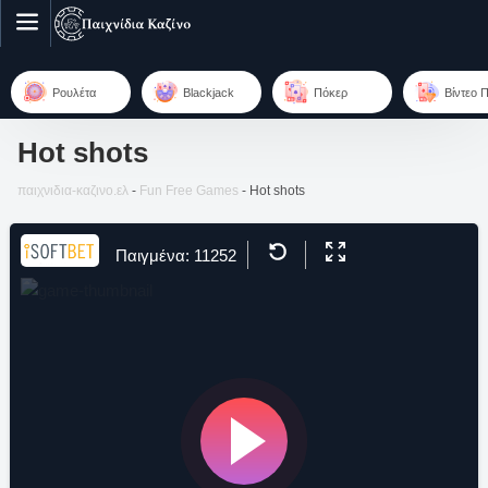
Ρουλέτα
Blackjack
Πόκερ
Βίντεο 
Hot shots
παιχνιδια-καζινο.ελ
-
Fun Free Games
-
Hot shots
Παιγμένα: 11252