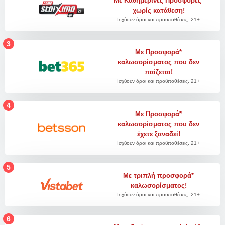
Με Καθημερινές Προσφορές*
χωρίς κατάθεση!
Ισχύουν όροι και προϋποθέσεις. 21+
3
Με Προσφορά*
καλωσορίσματος που δεν
παίζεται!
Ισχύουν όροι και προϋποθέσεις. 21+
4
Με Προσφορά*
καλωσορίσματος που δεν
έχετε ξαναδεί!
Ισχύουν όροι και προϋποθέσεις. 21+
5
Με τριπλή προσφορά*
καλωσορίσματος!
Ισχύουν όροι και προϋποθέσεις. 21+
6