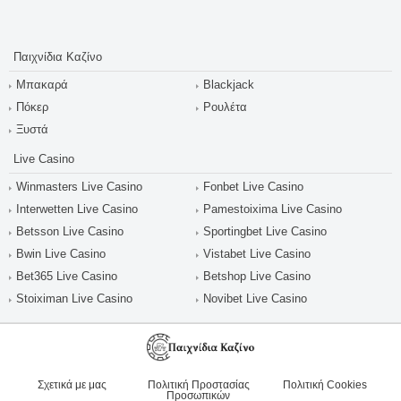
Παιχνίδια Καζίνο
Μπακαρά
Blackjack
Πόκερ
Ρουλέτα
Ξυστά
Live Casino
Winmasters Live Casino
Fonbet Live Casino
Interwetten Live Casino
Pamestoixima Live Casino
Betsson Live Casino
Sportingbet Live Casino
Bwin Live Casino
Vistabet Live Casino
Bet365 Live Casino
Betshop Live Casino
Stoiximan Live Casino
Novibet Live Casino
Σχετικά με μας
Πολιτική Προστασίας
Πολιτική Cookies
Προσωπικών