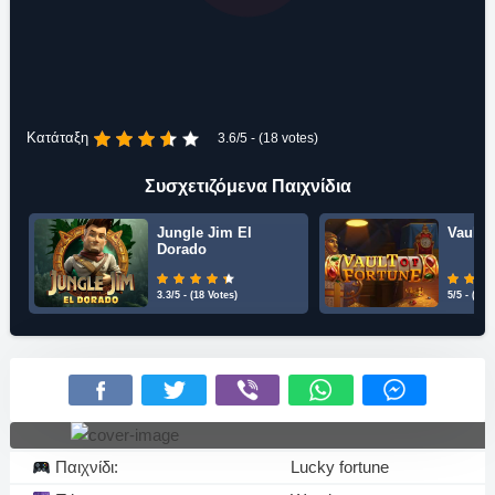
Κατάταξη
3.6/5 - (18 votes)
Συσχετιζόμενα Παιχνίδια
Jungle Jim El
Vault 
Dorado
3.3/5 - (18 Votes)
5/5 - (10 
Παιχνίδι:
Lucky fortune