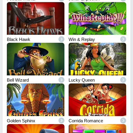
[favorite_button]
[favorite_button]
Black Hawk
Win & Replay
[favorite_button]
[favorite_button]
Bell Wizard
Lucky Queen
[favorite_button]
[favorite_button]
Golden Sphinx
Corrida Romance