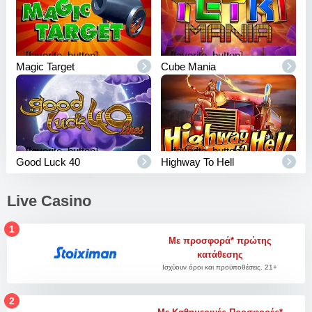
[favorite_button]
[favorite_button]
Magic Target
Cube Mania
[favorite_button]
[favorite_button]
Good Luck 40
Highway To Hell
Live Casino
1
Με προσφορά* πρώτης
κατάθεσης
Ισχύουν όροι και προϋποθέσεις. 21+
2