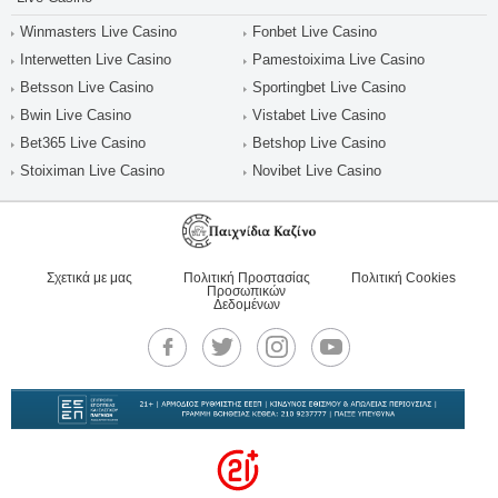
Winmasters Live Casino
Fonbet Live Casino
Interwetten Live Casino
Pamestoixima Live Casino
Betsson Live Casino
Sportingbet Live Casino
Bwin Live Casino
Vistabet Live Casino
Bet365 Live Casino
Betshop Live Casino
Stoiximan Live Casino
Novibet Live Casino
Σχετικά με μας
Πολιτική Προστασίας
Πολιτική Cookies
Προσωπικών
Δεδομένων