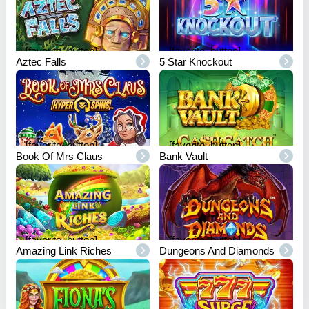
[favorite_button]
[favorite_button]
Aztec Falls
5 Star Knockout
[favorite_button]
[favorite_button]
Book Of Mrs Claus
Bank Vault
[favorite_button]
[favorite_button]
Amazing Link Riches
Dungeons And Diamonds