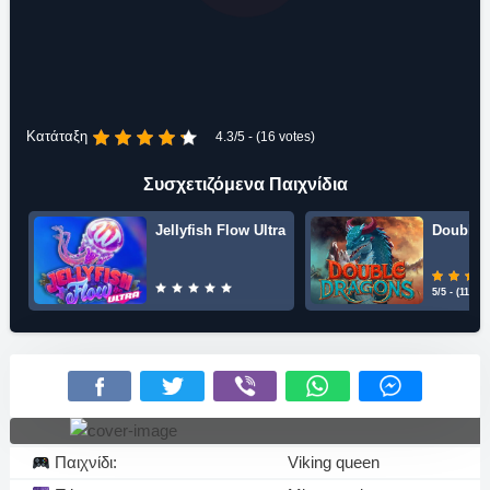
Κατάταξη
4.3/5 - (16 votes)
Συσχετιζόμενα Παιχνίδια
Jellyfish Flow Ultra
Double 
5/5 - (11 Vot
Παιχνίδι:
Viking queen