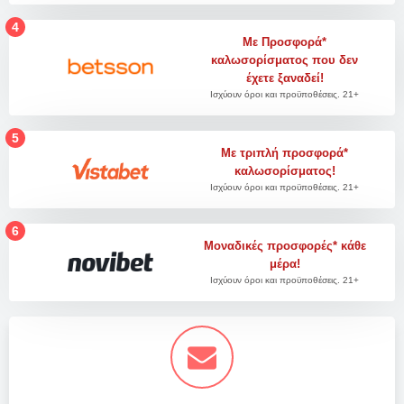
4
Με Προσφορά*
καλωσορίσματος που δεν
έχετε ξαναδεί!
Ισχύουν όροι και προϋποθέσεις. 21+
5
Με τριπλή προσφορά*
καλωσορίσματος!
Ισχύουν όροι και προϋποθέσεις. 21+
6
Mοναδικές προσφορές* κάθε
μέρα!
Ισχύουν όροι και προϋποθέσεις. 21+