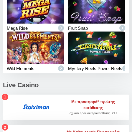
[favorite_button]
[favorite_button]
Mega Rise
Fruit Snap
[favorite_button]
[favorite_button]
Wild Elements
Mystery Reels Power Reels
Live Casino
1
Με προσφορά* πρώτης
κατάθεσης
Ισχύουν όροι και προϋποθέσεις. 21+
2