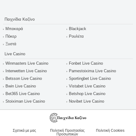
Παιχνίδια Καζίνο
Μπακαρά
Blackjack
Πόκερ
Ρουλέτα
Ξυστά
Live Casino
Winmasters Live Casino
Fonbet Live Casino
Interwetten Live Casino
Pamestoixima Live Casino
Betsson Live Casino
Sportingbet Live Casino
Bwin Live Casino
Vistabet Live Casino
Bet365 Live Casino
Betshop Live Casino
Stoiximan Live Casino
Novibet Live Casino
Σχετικά με μας
Πολιτική Προστασίας
Πολιτική Cookies
Προσωπικών