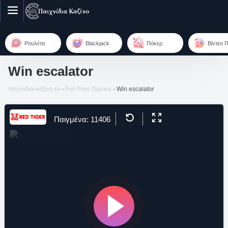
Ρουλέτα
Blackjack
Πόκερ
Βίντεο 
Win escalator
παιχνιδια-καζινο.ελ
-
Fun Free Games
-
Win escalator
Παιγμένα: 11406