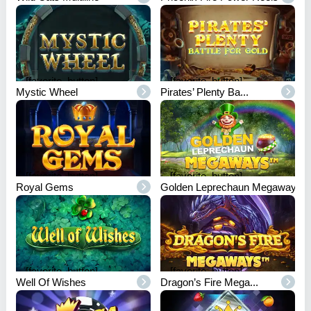
[favorite_button]
[favorite_button]
Mystic Wheel
Pirates’ Plenty Ba...
[favorite_button]
[favorite_button]
Royal Gems
Golden Leprechaun Megaways
[favorite_button]
[favorite_button]
Well Of Wishes
Dragon’s Fire Mega...