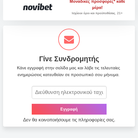
Mοναδικές προσφορές* κάθε
μέρα!
Ισχύουν όροι και προϋποθέσεις. 21+
Γίνε Συνδρομητής
Κάνε εγγραφή στην σελίδα μας και λάβε τις τελευταίες
ενημερώσεις κατευθείαν σε προσωπικό σου μήνυμα.
Δεν θα κοινοποιήσουμε τις πληροφορίες σας.